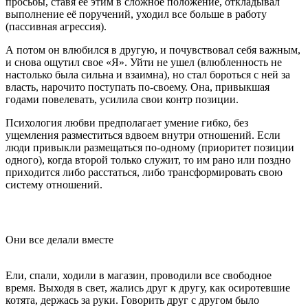
просьбы, ставя её этим в сложное положение, откладывал
выполнение её поручений, уходил все больше в работу
(пассивная агрессия).
А потом он влюбился в другую, и почувствовал себя важным,
и снова ощутил свое «Я». Уйти не ушел (влюбленность не
настолько была сильна и взаимна), но стал бороться с ней за
власть, нарочито поступать по-своему. Она, привыкшая
годами повелевать, усилила свои контр позиции.
Психология любви предполагает умение гибко, без
ущемления разместиться вдвоем внутри отношений. Если
люди привыкли размещаться по-одному (приоритет позиции
одного), когда второй только служит, то им рано или поздно
приходится либо расстаться, либо трансформировать свою
систему отношений.
Они все делали вместе
Ели, спали, ходили в магазин, проводили все свободное
время. Выходя в свет, жались друг к другу, как осиротевшие
котята, держась за руки. Говорить друг с другом было