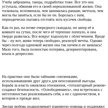
Учеба заброшена, танцы, подработки тоже. Все это она
уступала, обвиняя его в своей нереализованной жизни. Она
тосковала, вспоминала, чем занималась раньше, мечтала, чем
могла бы заняться, если бы не он. Боролась с ним,
периодически пытаясь отстоять хоть кусочек свободы.
Как-то раз, на почве очередного скандала, он запер её в
комнате на сутки, после чего её терпение лопнуло, и она
твердо развелась. Все вокруг вздохнули с облегчением. Вроде
бы – ну вот, живи теперь свободно, реализуй мечты. Однако
через полгода одинокой жизни она так ничем и не занялась!
Мало того, была полностью потеряна, дезориентирована,
впала в депрессию.
На практике они были тайными союзниками,
использовавшими друг друга для неосознанной выгоды.
Борьба за власть оживляла отношения, «тоталитарный режим»
создавал безопасность. «Освободившись», она встретилась с
неготовностью реализовывать себя, а он с одиночеством, в
котором и прежде жил.
Зрелая любовь подразумевает взаимную помощь и поддержку