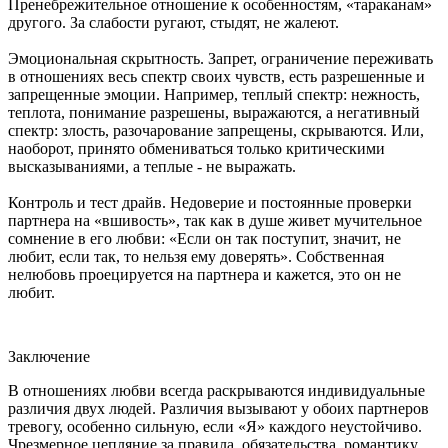
Пренебрежительное отношение к особенностям, «тараканам»
другого. За слабости ругают, стыдят, не жалеют.
Эмоциональная скрытность. Запрет, ограничение переживать
в отношениях весь спектр своих чувств, есть разрешенные и
запрещенные эмоции. Например, теплый спектр: нежность,
теплота, понимание разрешены, выражаются, а негативный
спектр: злость, разочарование запрещены, скрываются. Или,
наоборот, принято обмениваться только критическими
высказываниями, а теплые - не выражать.
Контроль и тест драйв. Недоверие и постоянные проверки
партнера на «вшивость», так как в душе живет мучительное
сомнение в его любви: «Если он так поступит, значит, не
любит, если так, то нельзя ему доверять». Собственная
нелюбовь проецируется на партнера и кажется, это он не
любит.
Заключение
В отношениях любви всегда раскрываются индивидуальные
различия двух людей. Различия вызывают у обоих партнеров
тревогу, особенно сильную, если «Я» каждого неустойчиво.
Чрезмерное цепляние за правила, обязательства, романтику,