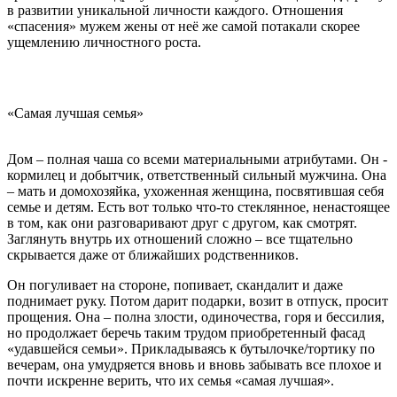
в развитии уникальной личности каждого. Отношения
«спасения» мужем жены от неё же самой потакали скорее
ущемлению личностного роста.
«Самая лучшая семья»
Дом – полная чаша со всеми материальными атрибутами. Он -
кормилец и добытчик, ответственный сильный мужчина. Она
– мать и домохозяйка, ухоженная женщина, посвятившая себя
семье и детям. Есть вот только что-то стеклянное, ненастоящее
в том, как они разговаривают друг с другом, как смотрят.
Заглянуть внутрь их отношений сложно – все тщательно
скрывается даже от ближайших родственников.
Он погуливает на стороне, попивает, скандалит и даже
поднимает руку. Потом дарит подарки, возит в отпуск, просит
прощения. Она – полна злости, одиночества, горя и бессилия,
но продолжает беречь таким трудом приобретенный фасад
«удавшейся семьи». Прикладываясь к бутылочке/тортику по
вечерам, она умудряется вновь и вновь забывать все плохое и
почти искренне верить, что их семья «самая лучшая».