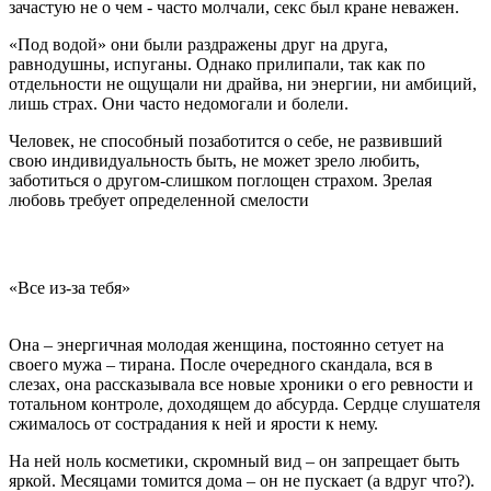
зачастую не о чем - часто молчали, секс был кране неважен.
«Под водой» они были раздражены друг на друга,
равнодушны, испуганы. Однако прилипали, так как по
отдельности не ощущали ни драйва, ни энергии, ни амбиций,
лишь страх. Они часто недомогали и болели.
Человек, не способный позаботится о себе, не развивший
свою индивидуальность быть, не может зрело любить,
заботиться о другом-слишком поглощен страхом. Зрелая
любовь требует определенной смелости
«Все из-за тебя»
Она – энергичная молодая женщина, постоянно сетует на
своего мужа – тирана. После очередного скандала, вся в
слезах, она рассказывала все новые хроники о его ревности и
тотальном контроле, доходящем до абсурда. Сердце слушателя
сжималось от сострадания к ней и ярости к нему.
На ней ноль косметики, скромный вид – он запрещает быть
яркой. Месяцами томится дома – он не пускает (а вдруг что?).