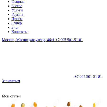
Главная
О себе
Услуги
Группа
Приём
Супер
Блог
Контакты
Москва, Мясницкая улица, 46с1
+7 905 501-51-81
+7 905 501-51-81
Записаться
Мои статьи
В
В