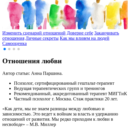
с
Изменить сценарий отношений
Доверие себе
Заканчивать
отношения
Личные секреты
Как мы влияем на людей
Самооценка
Отношения любви
Автор статьи: Анна Паршина.
Психолог, сертифицированный гештальт-терапевт
Ведущая терапевтических групп и тренингов
Рекомендованный, аккредитованный терапевт МИГТиК
Частный психолог г. Москва. Стаж практики 20 лет.
«Как дети, мы не знаем разницы между любовью и
зависимостью. Это ведет к войнам за власть и удержанию
отношений от развития. Мы редко приходим к любви в
несвободе» – М.В. Миллер