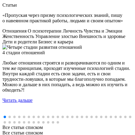
Статьи
«Пропуская через призму психологических знаний, пишу
о навеянном практикой работы, людьми и своим опытом»
Отношения
О психотерапии
Личность
Чувства и Эмоции
Женственность
Управление злостью
Внешность и здоровье
Дети и родители
Бизнес и карьера
4 стадии отношений
Д
Любые отношения строятся и разворачиваются по одним и
Д
тем же принципам, проходят изученные психологией стадии.
в
Внутри каждой стадии есть свои задачи, есть и свои
м
трудности-ловушки, в которые мы благополучно попадаем.
Ч
Можно и дальше в них попадать, а ведь можно их изучить и
Ч
обходить?!
Читать дальше
Все статьи списком
Все статьи списком